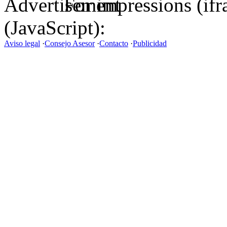
For impressions (if
(JavaScript):
Aviso legal
·
Consejo Asesor
·
Contacto
·
Publicidad