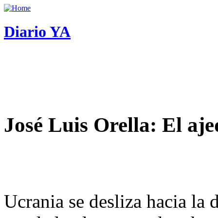
Diario YA
José Luis Orella: El aj
Ucrania se desliza hacia la 