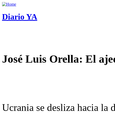
Diario YA
José Luis Orella: El aj
Ucrania se desliza hacia la 