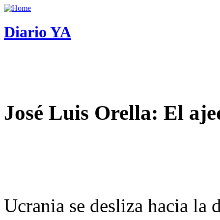
Diario YA
José Luis Orella: El aj
Ucrania se desliza hacia la 