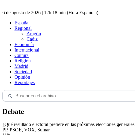
6 de agosto de 2026 | 12h 18 min (Hora Española)
España
Regional
Aragón
Cádiz
Economía
Internacional
Cultura
Religión
Madrid
Sociedad
Opinión
Reportajes
Debate
¿Qué resultado electoral prefiere en las próximas elecciones generales
PP, PSOE, VOX, Sumar