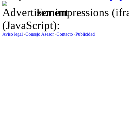
For impressions (if
(JavaScript):
Aviso legal
·
Consejo Asesor
·
Contacto
·
Publicidad