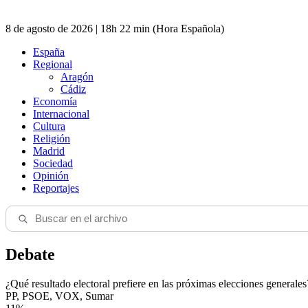
8 de agosto de 2026 | 18h 22 min (Hora Española)
España
Regional
Aragón
Cádiz
Economía
Internacional
Cultura
Religión
Madrid
Sociedad
Opinión
Reportajes
Debate
¿Qué resultado electoral prefiere en las próximas elecciones generales
PP, PSOE, VOX, Sumar