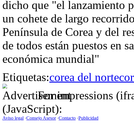
dicho que "el lanzamiento p
un cohete de largo recorrido
Península de Corea y del re
de todos están puestos en sa
económica mundial"
Etiquetas:
corea del norte
cor
For impressions (if
(JavaScript):
Aviso legal
·
Consejo Asesor
·
Contacto
·
Publicidad