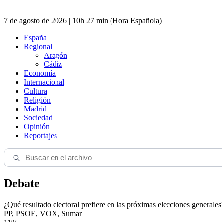
7 de agosto de 2026 | 10h 27 min (Hora Española)
España
Regional
Aragón
Cádiz
Economía
Internacional
Cultura
Religión
Madrid
Sociedad
Opinión
Reportajes
Debate
¿Qué resultado electoral prefiere en las próximas elecciones generales
PP, PSOE, VOX, Sumar