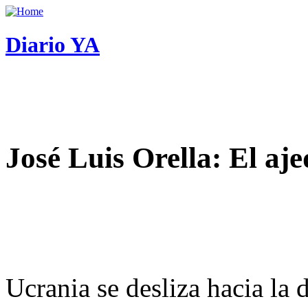
Diario YA
José Luis Orella: El aj
Ucrania se desliza hacia la 