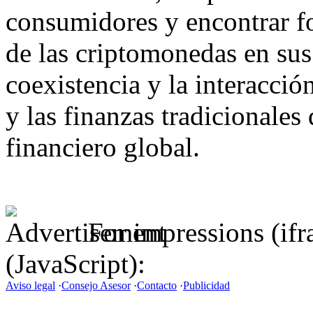
consumidores y encontrar fo
de las criptomonedas en su
coexistencia y la interacció
y las finanzas tradicionales
financiero global.
For impressions (if
(JavaScript):
Aviso legal
·
Consejo Asesor
·
Contacto
·
Publicidad