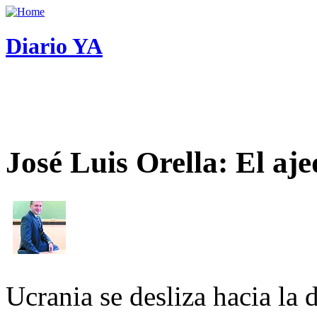
Diario YA
José Luis Orella: El aj
Ucrania se desliza hacia la 