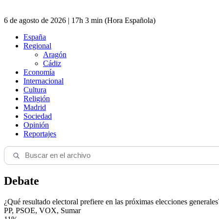
6 de agosto de 2026 | 17h 3 min (Hora Española)
España
Regional
Aragón
Cádiz
Economía
Internacional
Cultura
Religión
Madrid
Sociedad
Opinión
Reportajes
Debate
¿Qué resultado electoral prefiere en las próximas elecciones generales
PP, PSOE, VOX, Sumar