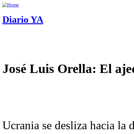
Diario YA
José Luis Orella: El aj
Ucrania se desliza hacia la 