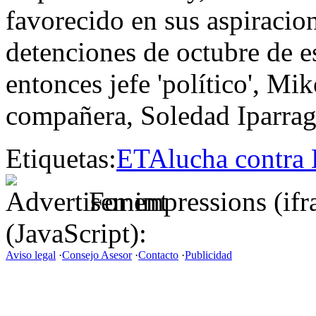
favorecido en sus aspiracio
detenciones de octubre de es
entonces jefe 'político', Mik
compañera, Soledad Iparragu
Etiquetas:
ETA
lucha contra
For impressions (if
(JavaScript):
Aviso legal
·
Consejo Asesor
·
Contacto
·
Publicidad