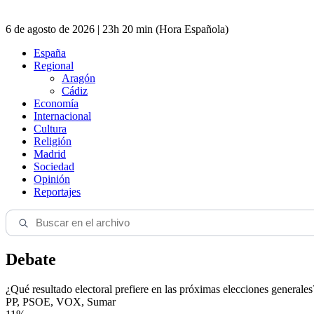
6 de agosto de 2026 | 23h 20 min (Hora Española)
España
Regional
Aragón
Cádiz
Economía
Internacional
Cultura
Religión
Madrid
Sociedad
Opinión
Reportajes
Debate
¿Qué resultado electoral prefiere en las próximas elecciones generales
PP, PSOE, VOX, Sumar