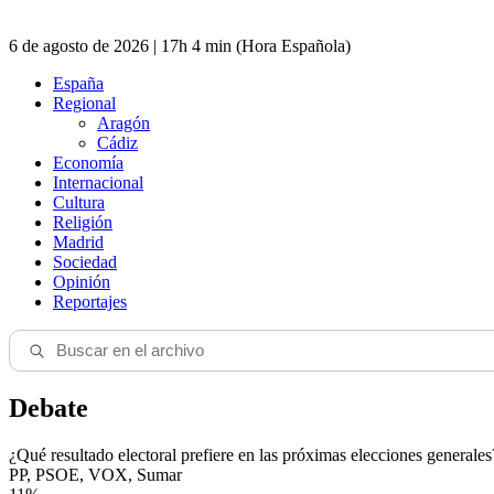
6 de agosto de 2026 | 17h 4 min (Hora Española)
España
Regional
Aragón
Cádiz
Economía
Internacional
Cultura
Religión
Madrid
Sociedad
Opinión
Reportajes
Debate
¿Qué resultado electoral prefiere en las próximas elecciones generales
PP, PSOE, VOX, Sumar