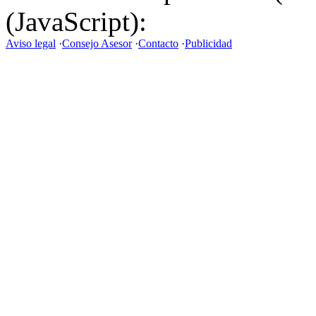
(JavaScript):
Aviso legal
·
Consejo Asesor
·
Contacto
·
Publicidad