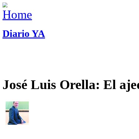
Diario YA
José Luis Orella: El aj