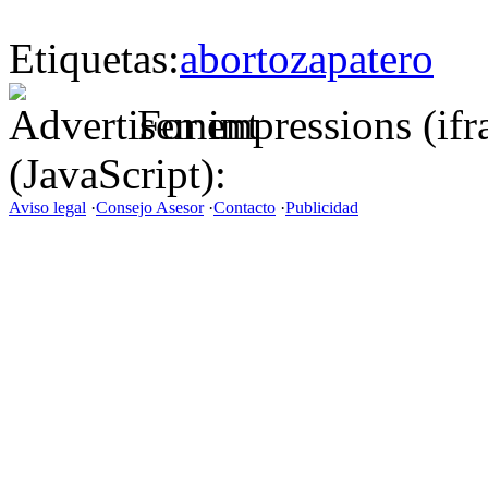
Etiquetas:
aborto
zapatero
For impressions (if
(JavaScript):
Aviso legal
·
Consejo Asesor
·
Contacto
·
Publicidad