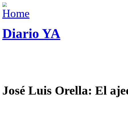
Diario YA
José Luis Orella: El aj