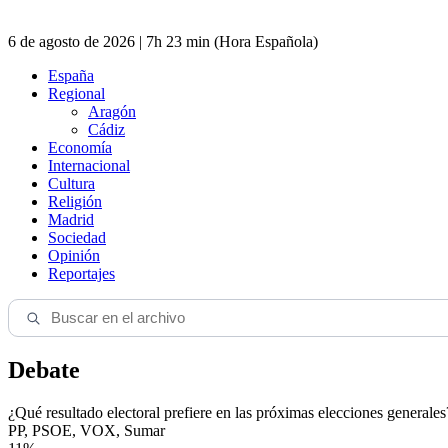
6 de agosto de 2026 | 7h 23 min (Hora Española)
España
Regional
Aragón
Cádiz
Economía
Internacional
Cultura
Religión
Madrid
Sociedad
Opinión
Reportajes
Debate
¿Qué resultado electoral prefiere en las próximas elecciones generales
PP, PSOE, VOX, Sumar