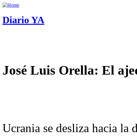
Diario YA
José Luis Orella: El aj
Ucrania se desliza hacia la 