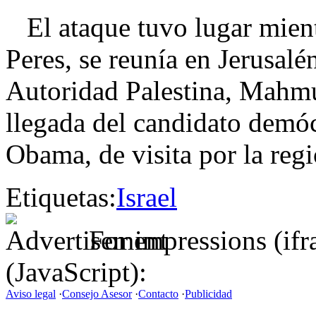
El ataque tuvo lugar mientr
Peres, se reunía en Jerusalé
Autoridad Palestina, Mahmu
llegada del candidato demóc
Obama, de visita por la regi
Etiquetas:
Israel
For impressions (if
(JavaScript):
Aviso legal
·
Consejo Asesor
·
Contacto
·
Publicidad