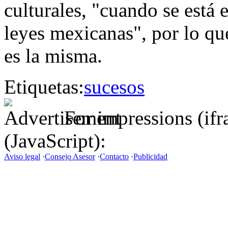
culturales, "cuando se está 
leyes mexicanas", por lo qu
es la misma.
Etiquetas:
sucesos
For impressions (if
(JavaScript):
Aviso legal
·
Consejo Asesor
·
Contacto
·
Publicidad