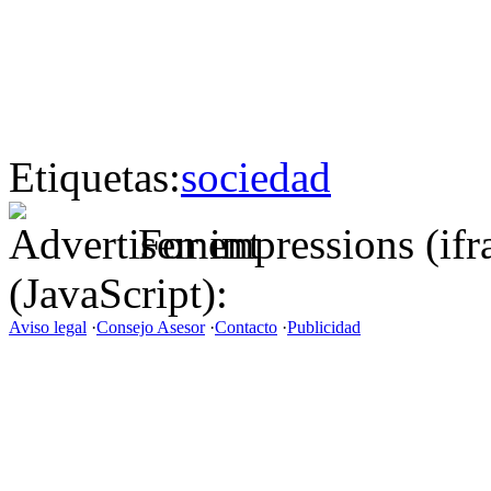
Etiquetas:
sociedad
For impressions (if
(JavaScript):
Aviso legal
·
Consejo Asesor
·
Contacto
·
Publicidad