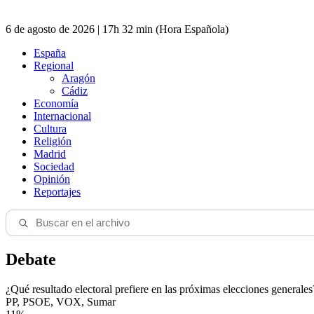
6 de agosto de 2026 | 17h 32 min (Hora Española)
España
Regional
Aragón
Cádiz
Economía
Internacional
Cultura
Religión
Madrid
Sociedad
Opinión
Reportajes
Debate
¿Qué resultado electoral prefiere en las próximas elecciones generales
PP, PSOE, VOX, Sumar