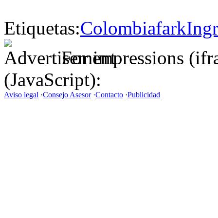
Etiquetas:
Colombia
fark
Ing
For impressions (if
(JavaScript):
Aviso legal
·
Consejo Asesor
·
Contacto
·
Publicidad