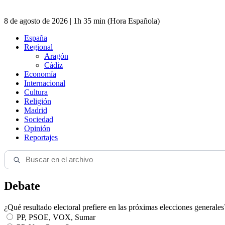
8 de agosto de 2026 | 1h 35 min (Hora Española)
España
Regional
Aragón
Cádiz
Economía
Internacional
Cultura
Religión
Madrid
Sociedad
Opinión
Reportajes
Debate
¿Qué resultado electoral prefiere en las próximas elecciones generales
PP, PSOE, VOX, Sumar