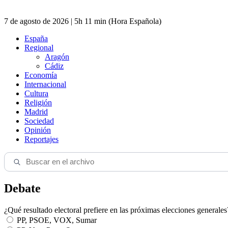
7 de agosto de 2026 | 5h 11 min (Hora Española)
España
Regional
Aragón
Cádiz
Economía
Internacional
Cultura
Religión
Madrid
Sociedad
Opinión
Reportajes
Debate
¿Qué resultado electoral prefiere en las próximas elecciones generales
PP, PSOE, VOX, Sumar