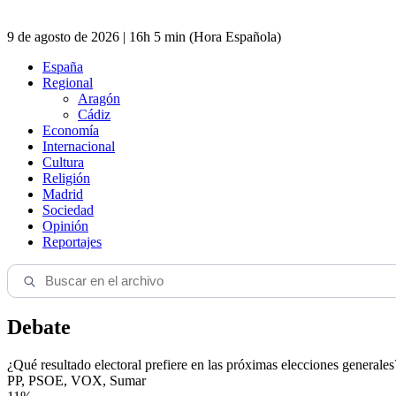
9 de agosto de 2026 | 16h 5 min (Hora Española)
España
Regional
Aragón
Cádiz
Economía
Internacional
Cultura
Religión
Madrid
Sociedad
Opinión
Reportajes
Debate
¿Qué resultado electoral prefiere en las próximas elecciones generales
PP, PSOE, VOX, Sumar