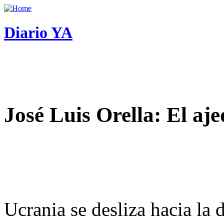
Diario YA
José Luis Orella: El aj
Ucrania se desliza hacia la 