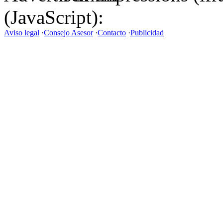
(JavaScript):
Aviso legal
·
Consejo Asesor
·
Contacto
·
Publicidad