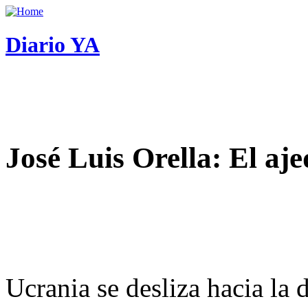
Diario YA
José Luis Orella: El aj
Ucrania se desliza hacia la 