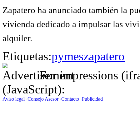
Zapatero ha anunciado también la pu
vivienda dedicado a impulsar las vivi
alquiler.
Etiquetas:
pymes
zapatero
For impressions (if
(JavaScript):
Aviso legal
·
Consejo Asesor
·
Contacto
·
Publicidad