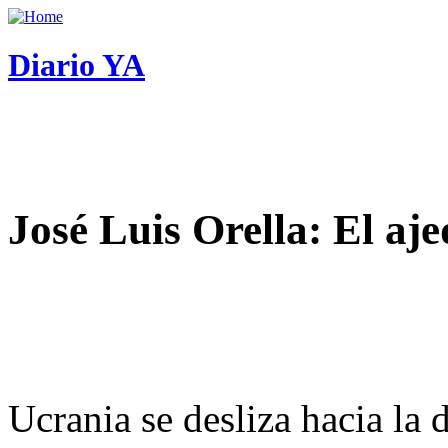
Diario YA
José Luis Orella: El aj
Ucrania se desliza hacia la 