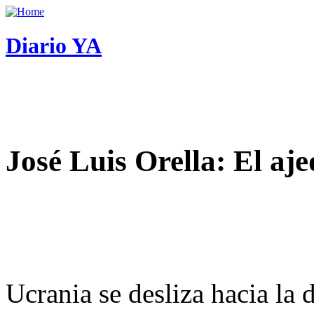
Diario YA
José Luis Orella: El aj
Ucrania se desliza hacia la 