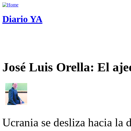
Diario YA
José Luis Orella: El aj
Ucrania se desliza hacia la 