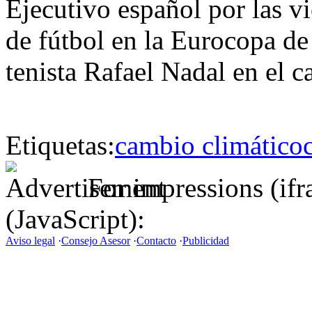
Ejecutivo español por las vi
de fútbol en la Eurocopa de
tenista Rafael Nadal en el
Etiquetas:
cambio climático
For impressions (if
(JavaScript):
Aviso legal
·
Consejo Asesor
·
Contacto
·
Publicidad