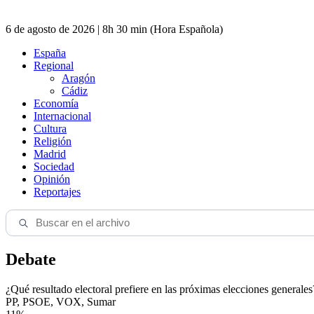
6 de agosto de 2026 | 8h 30 min (Hora Española)
España
Regional
Aragón
Cádiz
Economía
Internacional
Cultura
Religión
Madrid
Sociedad
Opinión
Reportajes
Debate
¿Qué resultado electoral prefiere en las próximas elecciones generales
PP, PSOE, VOX, Sumar