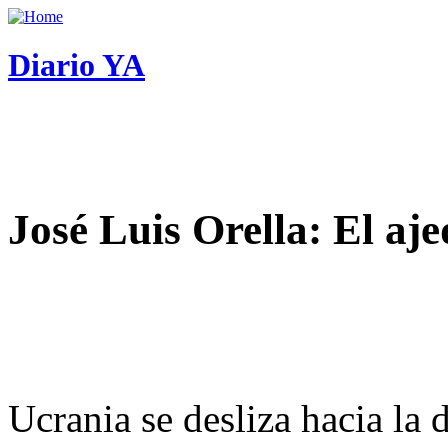
Diario YA
José Luis Orella: El aj
Ucrania se desliza hacia la 