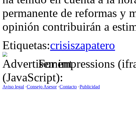
permanente de reformas y m
opinión contribuirán a esti
Etiquetas:
crisis
zapatero
For impressions (if
(JavaScript):
Aviso legal
·
Consejo Asesor
·
Contacto
·
Publicidad