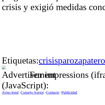
crisis y exigió medidas conc
Etiquetas:
crisis
paro
zapater
For impressions (if
(JavaScript):
Aviso legal
·
Consejo Asesor
·
Contacto
·
Publicidad