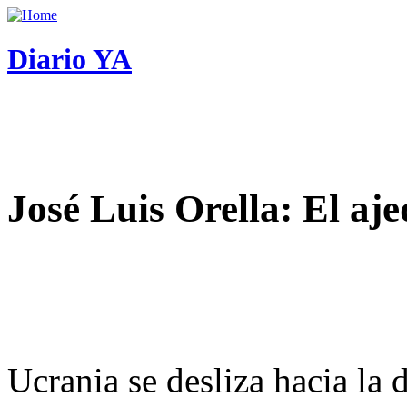
Diario YA
José Luis Orella: El aj
Ucrania se desliza hacia la 