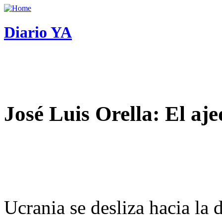
Diario YA
José Luis Orella: El aj
Ucrania se desliza hacia la 