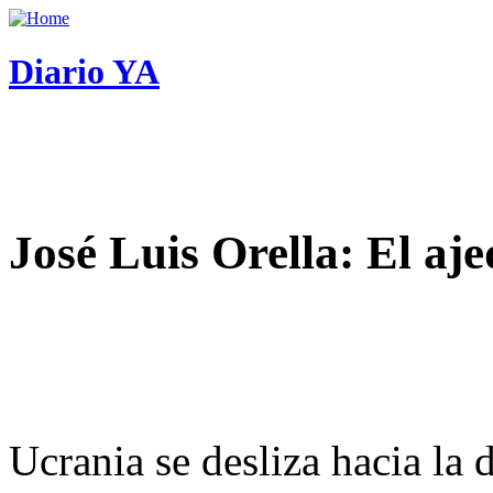
Diario YA
José Luis Orella: El aj
Ucrania se desliza hacia la 