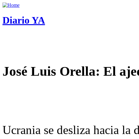
Diario YA
José Luis Orella: El aj
Ucrania se desliza hacia la 