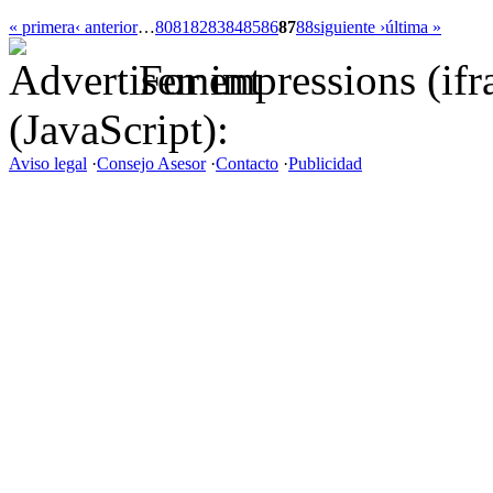
« primera
‹ anterior
…
80
81
82
83
84
85
86
87
88
siguiente ›
última »
For impressions (if
(JavaScript):
Aviso legal
·
Consejo Asesor
·
Contacto
·
Publicidad