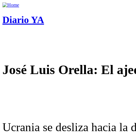
Diario YA
José Luis Orella: El aj
Ucrania se desliza hacia la 