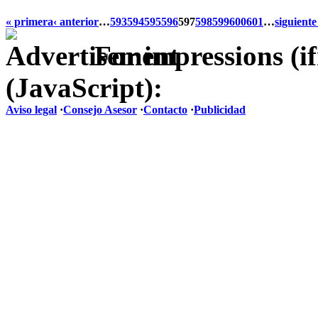
« primera
‹ anterior
…
593
594
595
596
597
598
599
600
601
…
siguiente
For impressions (i
(JavaScript):
Aviso legal
·
Consejo Asesor
·
Contacto
·
Publicidad