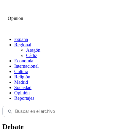
Opinion
España
Regional
Aragón
Cádiz
Economía
Internacional
Cultura
Religión
Madrid
Sociedad
Opinión
Reportajes
Debate