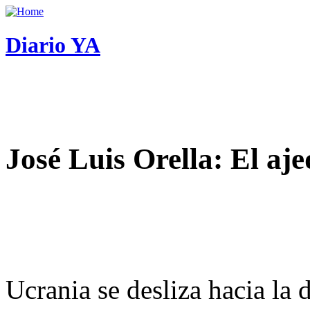
Diario YA
José Luis Orella: El aj
Ucrania se desliza hacia la 