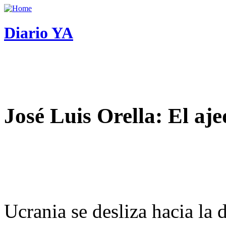
Diario YA
José Luis Orella: El aj
Ucrania se desliza hacia la 