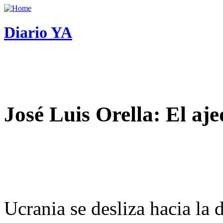
Diario YA
José Luis Orella: El aj
Ucrania se desliza hacia la 