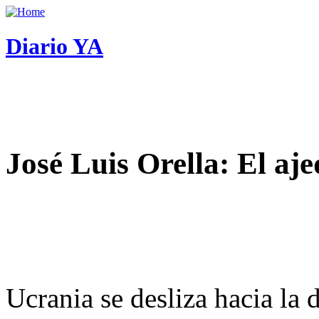
Diario YA
José Luis Orella: El aj
Ucrania se desliza hacia la 