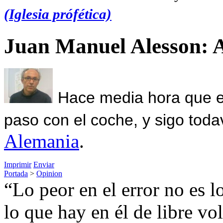
(Iglesia prófética)
Juan Manuel Alesson: 
Hace media hora que el
paso con el coche, y sigo toda
Alemania
.
Imprimir
Enviar
Portada
>
Opinion
“Lo peor en el error no es l
lo que hay en él de libre v