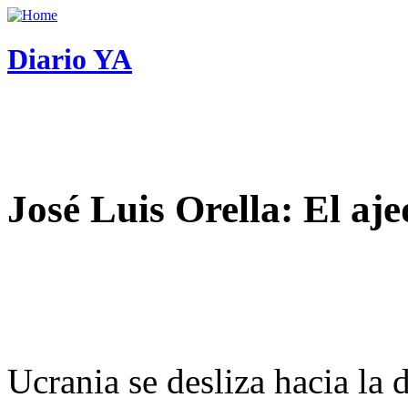
Diario YA
José Luis Orella: El aj
Ucrania se desliza hacia la 