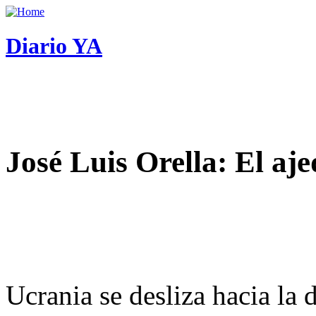
Diario YA
José Luis Orella: El aj
Ucrania se desliza hacia la 