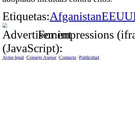
Etiquetas:
Afganistan
EEUU
For impressions (if
(JavaScript):
Aviso legal
·
Consejo Asesor
·
Contacto
·
Publicidad