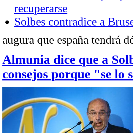
recuperarse
Solbes contradice a Brus
augura que españa tendrá dé
Almunia dice que a Sol
consejos porque "se lo 