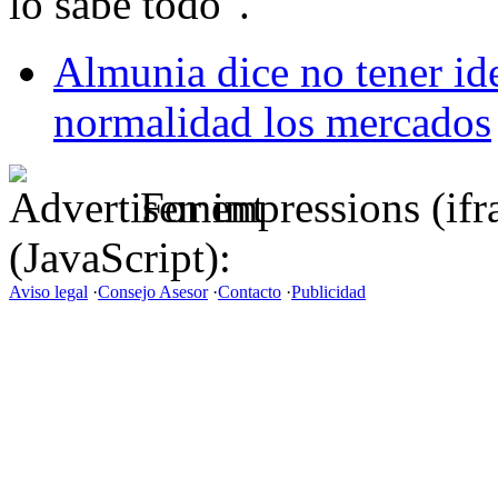
lo sabe todo".
Almunia dice no tener id
normalidad los mercados
For impressions (if
(JavaScript):
Aviso legal
·
Consejo Asesor
·
Contacto
·
Publicidad