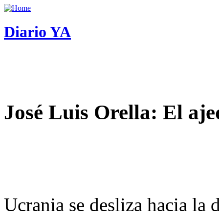
Diario YA
José Luis Orella: El aj
Ucrania se desliza hacia la 