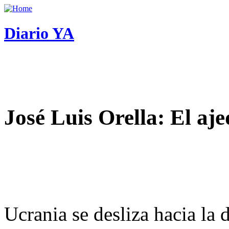
Diario YA
José Luis Orella: El aj
Ucrania se desliza hacia la 