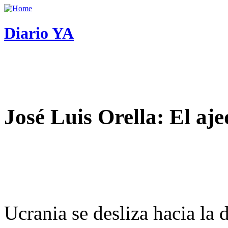
Diario YA
José Luis Orella: El aj
Ucrania se desliza hacia la 