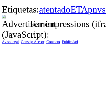
Etiquetas:
atentado
ETA
pnv
s
For impressions (if
(JavaScript):
Aviso legal
·
Consejo Asesor
·
Contacto
·
Publicidad