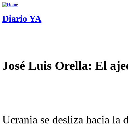
Diario YA
José Luis Orella: El aj
Ucrania se desliza hacia la 