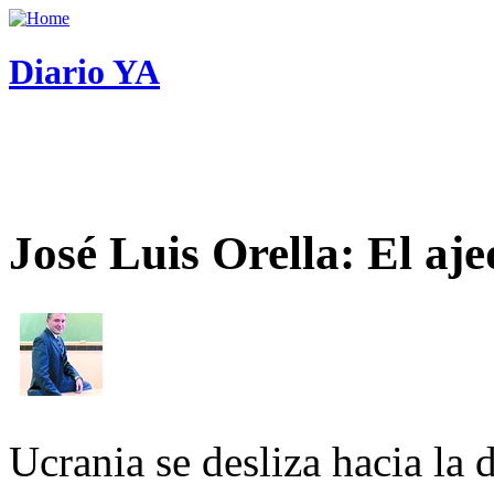
Diario YA
José Luis Orella: El aj
Ucrania se desliza hacia la 