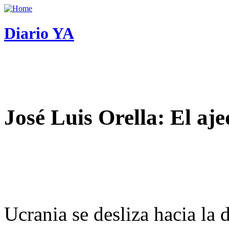
Diario YA
José Luis Orella: El aj
Ucrania se desliza hacia la 